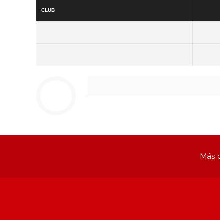
Club
Más q