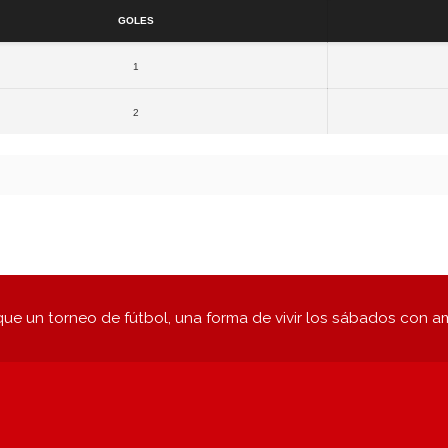
Goles
1
2
ue un torneo de fútbol, una forma de vivir los sábados con a