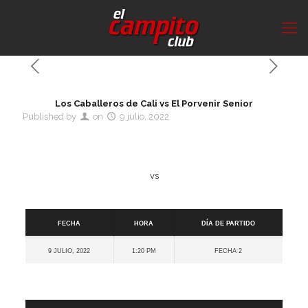
Los Caballeros de Cali vs El Porvenir Senior
Published by
on
9 julio, 2022
vs
Detalles
Fecha
Hora
Día de partido
9 julio, 2022
1:20 pm
Fecha 2
Cancha