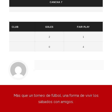
Cancha 7
Resultados
Club
Goles
Fair Play
2
1
0
4
Más que un torneo de fútbol, una forma de vivir los
sábados con amigos.