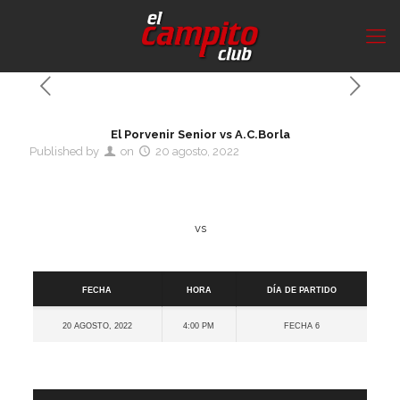
El Porvenir Senior vs A.C.Borla
Published by
on
20 agosto, 2022
vs
Detalles
Fecha
Hora
Día de partido
20 agosto, 2022
4:00 pm
Fecha 6
Cancha