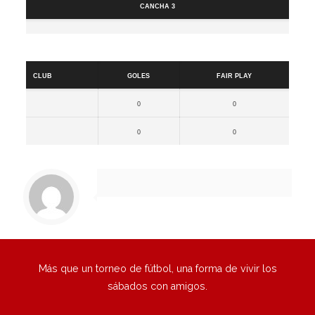
Cancha 3
Resultados
Club
Goles
Fair Play
0
0
0
0
Más que un torneo de fútbol, una forma de vivir los
sábados con amigos.