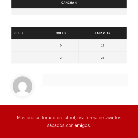
Cancha 4
Resultados
Club
Goles
Fair Play
0
12
2
24
Más que un torneo de fútbol, una forma de vivir los
sábados con amigos.