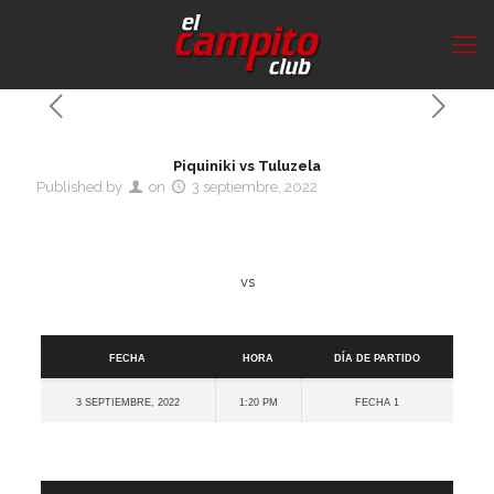
Piquiniki vs Tuluzela
Published by
on
3 septiembre, 2022
vs
Detalles
Fecha
Hora
Día de partido
3 septiembre, 2022
1:20 pm
Fecha 1
Cancha