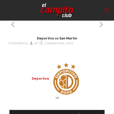
Deportivo vs San Martín
Published by
on
3 septiembre, 2022
Deportivo
vs
Detalles