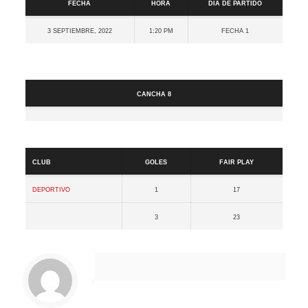
Fecha
Hora
Día de partido
3 septiembre, 2022
1:20 pm
Fecha 1
Cancha
Cancha 8
Resultados
Club
Goles
Fair Play
Deportivo
1
17
3
23