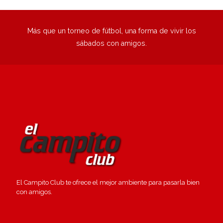
Más que un torneo de fútbol, una forma de vivir los
sábados con amigos.
El Campito Club te ofrece el mejor ambiente para pasarla bien
con amigos.