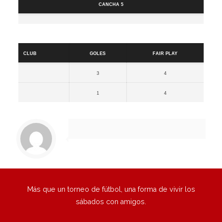
Cancha 5
Resultados
Club
Goles
Fair Play
3
4
1
4
Más que un torneo de fútbol, una forma de vivir los
sábados con amigos.