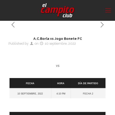
A.C.Borla vs Jogo Bonete FC
Published by
on
10 septiembre, 2022
vs
Detalles
Fecha
Hora
Día de partido
10 septiembre, 2022
4:10 pm
Fecha 2
Cancha