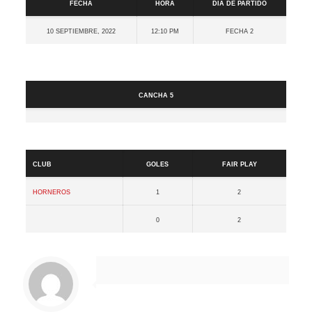
Fecha
Hora
Día de partido
10 septiembre, 2022
12:10 pm
Fecha 2
Cancha
Cancha 5
Resultados
Club
Goles
Fair Play
Horneros
1
2
0
2