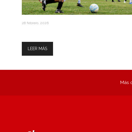
28 febrero, 2026
Inscripciones Abiertas Categoria
Libre y + 30
LEER MÁS
Más q