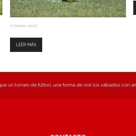
17 febrero, 2026
Calendario Marzo / Abril / Mayo
LEER MÁS
ue un torneo de fútbol, una forma de vivir los sábados con a