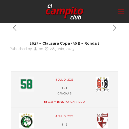
2023 – Clausura Copa +30 B – Ronda 1
Published by
on
28 junio, 2023
4 julio, 2026
1
-
1
Cancha 3
58 e/14 y 15 vs Porcarrudo
4 julio, 2026
4
-
0