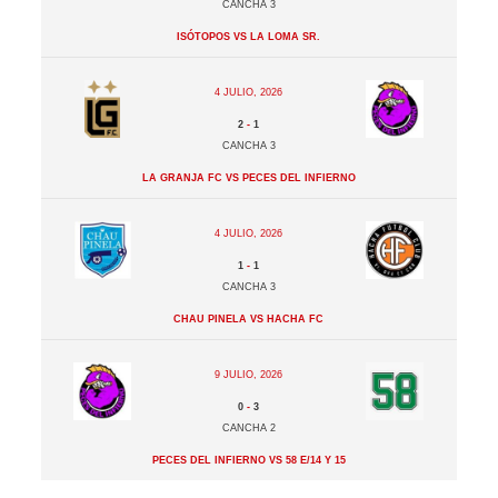
Cancha 3
Isótopos vs La Loma Sr.
4 julio, 2026
2
-
1
Cancha 3
La Granja FC vs Peces del Infierno
4 julio, 2026
1
-
1
Cancha 3
Chau Pinela vs Hacha FC
9 julio, 2026
0
-
3
Cancha 2
Peces del Infierno vs 58 e/14 y 15