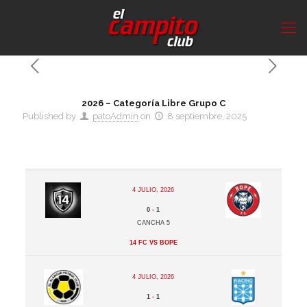
2026 – Categoría Libre Grupo C
Published by
patoAdmin
on
8 septiembre, 2025
4 julio, 2026
0
-
1
Cancha 5
14 FC vs BOPE
4 julio, 2026
1
-
1