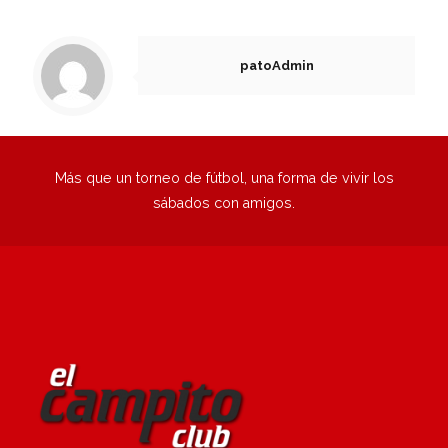
1
2
3
4
5
6
Siguiente
patoAdmin
Más que un torneo de fútbol, una forma de vivir los
sábados con amigos.