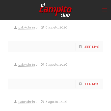
patoAdmin
on
8 agosto, 2026
Peces del Infierno vs Chau Pinela
LEER MÁS
patoAdmin
on
8 agosto, 2026
Betano FC vs La 72 FC
LEER MÁS
patoAdmin
on
8 agosto, 2026
Pikiniki vs El Alargue