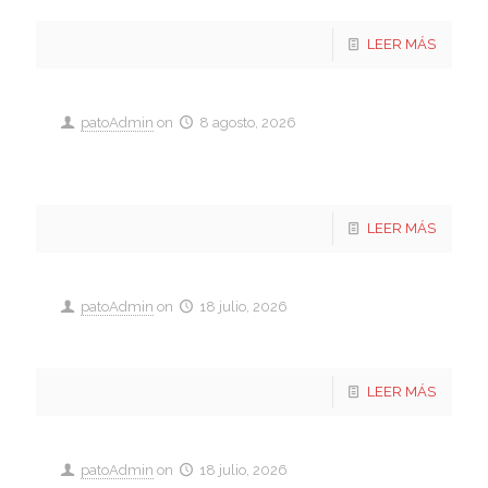
LEER MÁS
patoAdmin
on
8 agosto, 2026
Barrilete Cósmico vs Tiro y
Escopetazo
LEER MÁS
patoAdmin
on
18 julio, 2026
J.H. vs Racing Filial
LEER MÁS
patoAdmin
on
18 julio, 2026