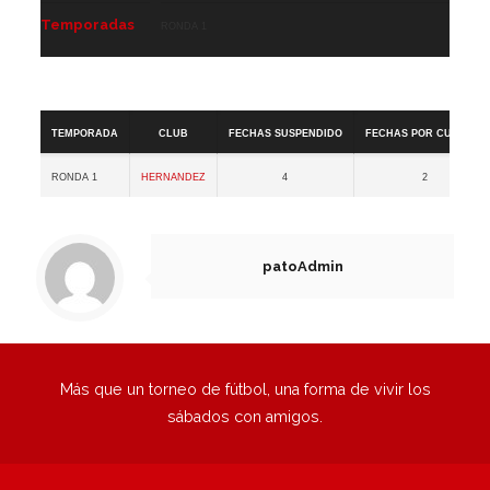
Temporadas
Ronda 1
Copa +30 A
Temporada
Club
Fechas Suspendido
Fechas por cumplir
Ronda 1
Hernandez
4
2
patoAdmin
Más que un torneo de fútbol, una forma de vivir los
sábados con amigos.