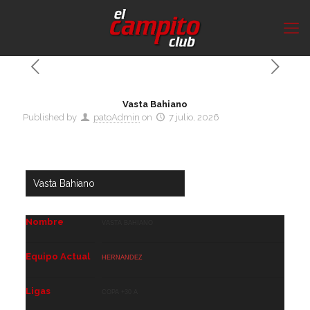
Vasta Bahiano
Published by
patoAdmin
on
7 julio, 2026
Nombre
Vasta Bahiano
Equipo Actual
Hernandez
Ligas
Copa +30 A