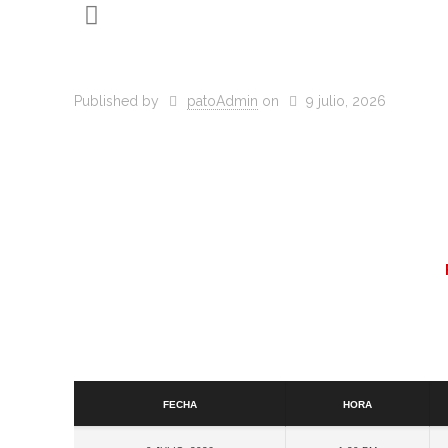
Published by
patoAdmin
on
9 julio, 2026
Fecha
Hora