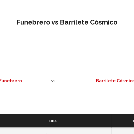
Funebrero vs Barrilete Cósmico
Funebrero
vs
Barrilete Cósmic
Detalles
Liga