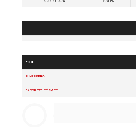
9 julio, 2026
1:20 pm
Club
Funebrero
Barrilete Cósmico