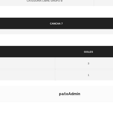
Categoría Libre GRUPO B
Cancha
Cancha 7
Resultados
Goles
3
1
patoAdmin