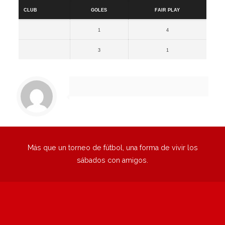
Club
Goles
Fair Play
1
4
3
1
Más que un torneo de fútbol, una forma de vivir los
sábados con amigos.