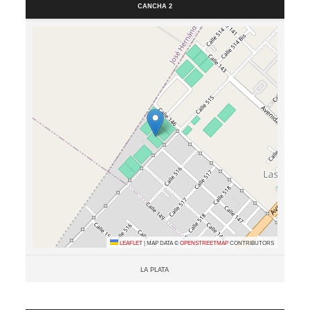
Cancha 2
Leaflet
|
Map data ©
OpenStreetMap
contributors
La Plata
Resultados