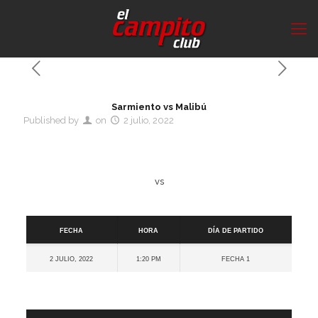
Sarmiento vs Malibú
Published by
on
2 julio, 2022
vs
Detalles
Fecha
Hora
Día de partido
2 julio, 2022
1:20 pm
Fecha 1
Cancha