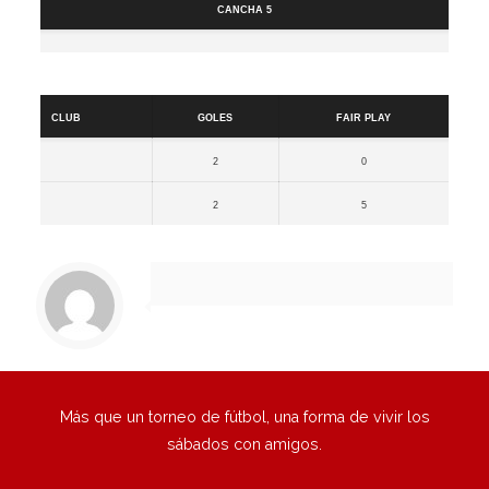
Cancha 5
Resultados
Club
Goles
Fair Play
2
0
2
5
Más que un torneo de fútbol, una forma de vivir los
sábados con amigos.