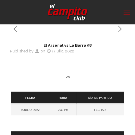
El Arsenal vs La Barra 58
Published by
on
9 julio, 2022
vs
Detalles
Fecha
Hora
Día de partido
9 julio, 2022
2:40 pm
Fecha 2
Cancha