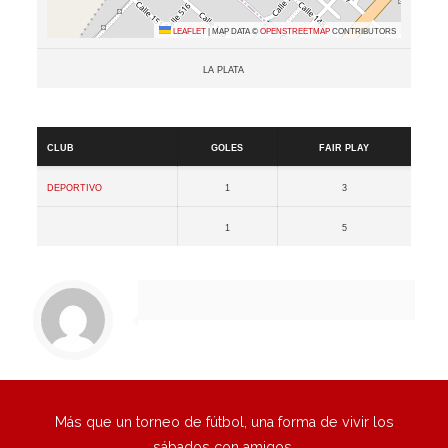
Leaflet
|
Map data ©
OpenStreetMap
contributors
La Plata
Resultados
Club
Goles
Fair Play
Deportivo
1
3
1
5
Más que un torneo de fútbol, una forma de vivir los
sábados con amigos.