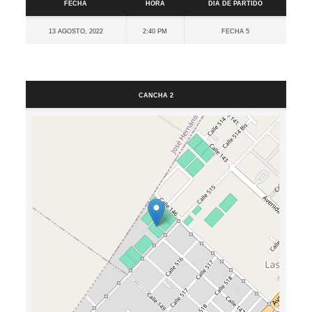
Fecha
Hora
Día de partido
13 agosto, 2022
2:40 pm
Fecha 5
Cancha
Cancha 2