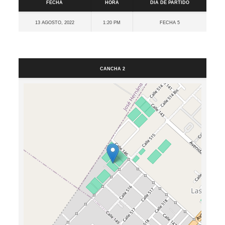
Fecha
Hora
Día de partido
13 agosto, 2022
1:20 pm
Fecha 5
Cancha
Cancha 2