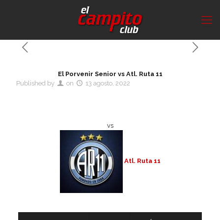
El Porvenir Senior vs Atl. Ruta 11
Published by
on
13 agosto, 2022
vs
Atl. Ruta 11
Detalles