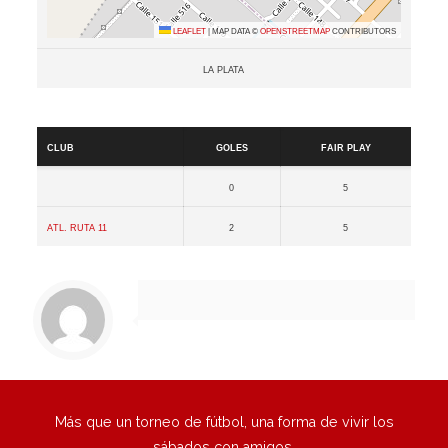
Leaflet
|
Map data ©
OpenStreetMap
contributors
La Plata
Resultados
Club
Goles
Fair Play
0
5
Atl. Ruta 11
2
5
Más que un torneo de fútbol, una forma de vivir los
sábados con amigos.