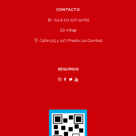
CONTACTO
+54 9 221 570-9069
info@
Calle 515 y 147 (Predio Las Quintas)
SEGUÍNOS