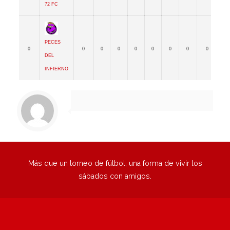
72 FC
Peces
0
0
0
0
0
0
0
0
0
0
del
Infierno
Más que un torneo de fútbol, una forma de vivir los
sábados con amigos.