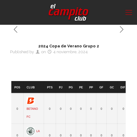
2024 Copa de Verano Grupo 2
Published by
on
4 noviembre, 2024
2024 Copa de Verano Grupo 2
Pos
Club
PTS
PJ
PG
PE
PP
GF
GC
Dif.
FP
Betano
0
0
0
0
0
0
0
0
0
0
FC
La
0
0
0
0
0
0
0
0
0
0