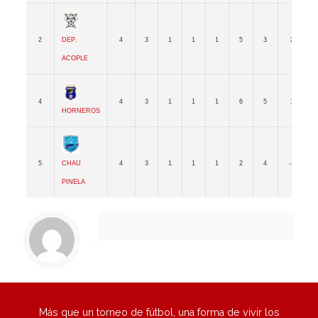
Dep.
2
4
3
1
1
1
5
3
2
Acople
4
4
3
1
1
1
6
5
1
1
Horneros
Chau
5
4
3
1
1
1
2
4
-2
1
Pinela
Más que un torneo de fútbol, una forma de vivir los