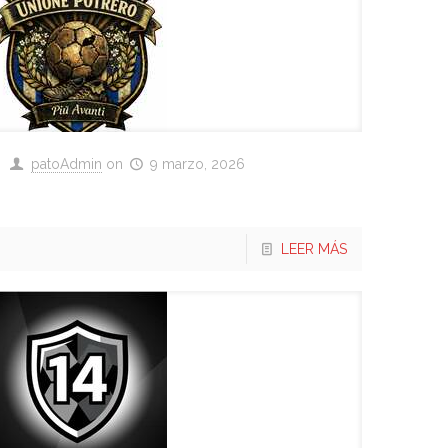
patoAdmin
on
9 marzo, 2026
Unione Potrero
LEER MÁS