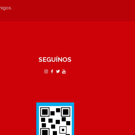
migos.
SEGUÍNOS