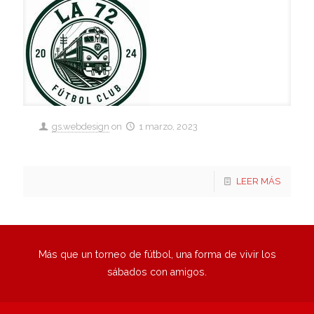
gs.webdesign
on
1 marzo, 2023
La 72 FC
LEER MÁS
Más que un torneo de fútbol, una forma de vivir los
sábados con amigos.