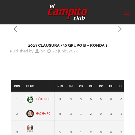
2023 CLAUSURA +30 GRUPO B – RONDA 1
Published by
on
28 junio, 2023
2023 CLAUSURA +30 GRUPO B – RONDA 1
Pos
Club
PTS
PJ
PG
PE
PP
GF
GC
Dif
Isótopos
1
9
3
3
0
0
8
0
8
Hacha FC
2
5
3
1
2
0
4
1
3
3
5
3
1
2
0
6
3
3