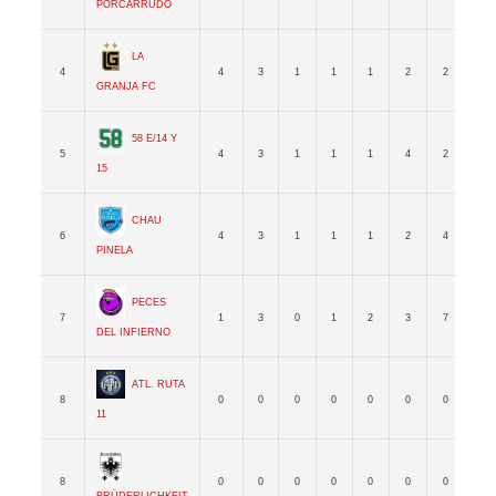
Porcarrudo
La
4
4
3
1
1
1
2
2
0
Granja FC
58 e/14 y
5
4
3
1
1
1
4
2
2
15
Chau
6
4
3
1
1
1
2
4
-2
Pinela
Peces
7
1
3
0
1
2
3
7
-4
del Infierno
Atl. Ruta
8
0
0
0
0
0
0
0
0
11
8
0
0
0
0
0
0
0
0
Brüderlichkeit