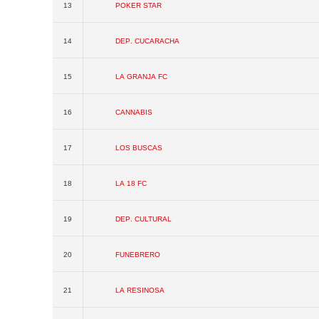
13
Poker Star
14
Dep. Cucaracha
15
La Granja FC
16
Cannabis
17
Los Buscas
18
La 18 FC
19
Dep. Cultural
20
Funebrero
21
La Resinosa