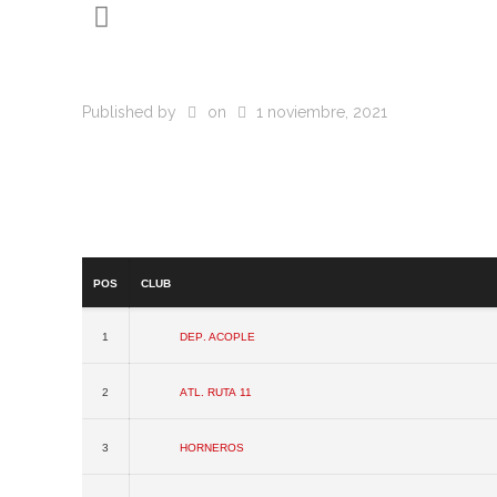
Published by
on
1 noviembre, 2021
Pos
Club
1
Dep. Acople
2
Atl. Ruta 11
3
Horneros