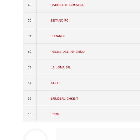
49
Barrilete Cósmico
50
Betano FC
51
Furano
52
Peces del Infierno
53
La Loma Sr.
54
14 FC
55
Brüderlichkeit
55
LRDM