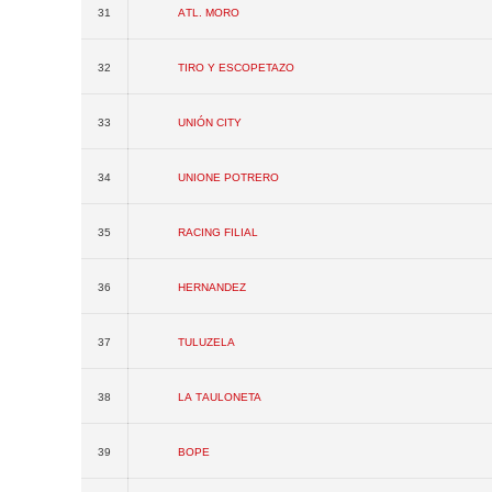
31
Atl. Moro
32
Tiro y Escopetazo
33
Unión City
34
Unione Potrero
35
Racing Filial
36
Hernandez
37
Tuluzela
38
La Tauloneta
39
BOPE