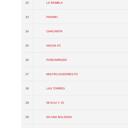
22
La Rambla
23
Pikiniki
24
Chacarita
25
Hacha FC
26
Porcarrudo
27
Multiplicadores FC
28
Las Torres
29
58 e/14 y 15
29
En Una Baldosa