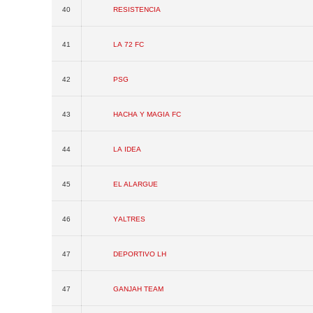
40
Resistencia
41
La 72 FC
42
PSG
43
Hacha y Magia FC
44
La Idea
45
El Alargue
46
Yaltres
47
Deportivo LH
47
Ganjah Team