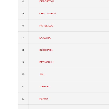
4
Deportivo
5
Chau Pinela
6
Papelillo
7
La Gaita
8
Isótopos
9
Bernoulli
10
J.H.
11
Tirri FC
12
Ferro