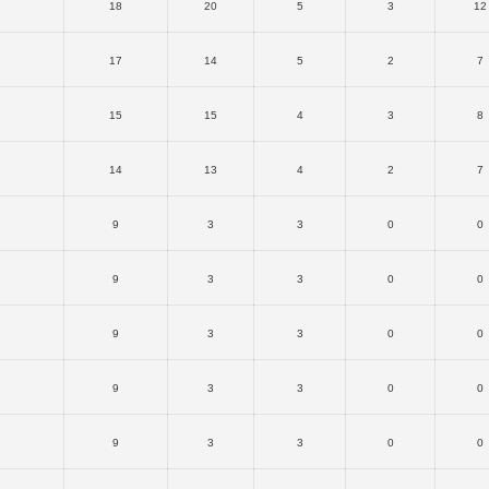
18
20
5
3
12
17
14
5
2
7
15
15
4
3
8
14
13
4
2
7
9
3
3
0
0
9
3
3
0
0
9
3
3
0
0
9
3
3
0
0
9
3
3
0
0