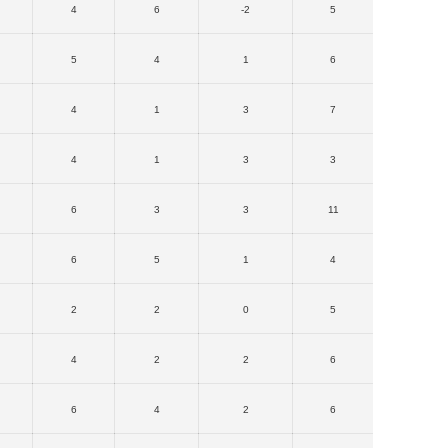
4
6
-2
5
5
4
1
6
4
1
3
7
4
1
3
3
6
3
3
11
6
5
1
4
2
2
0
5
4
2
2
6
6
4
2
6