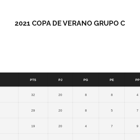
2021 COPA DE VERANO GRUPO C
2021 COPA DE VERANO GRUPO C
PTS
PJ
PG
PE
PP
32
20
8
8
4
29
20
8
5
7
19
20
4
7
9