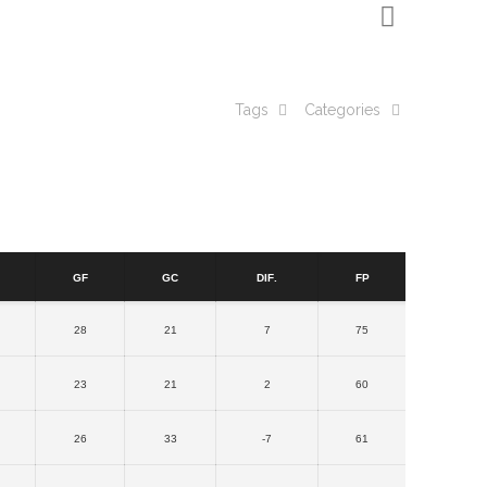
Tags
Categories
GF
GC
Dif.
FP
28
21
7
75
23
21
2
60
26
33
-7
61