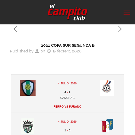
2021 COPA SUR SEGUNDA B
Published by
on
15 febrero, 2020
4 julio, 2026
4
-
1
Cancha 1
Ferro vs Furano
4 julio, 2026
1
-
0